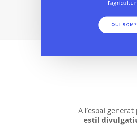
l’agricultur
QUI SOM
A l’espai genera
estil divulgati