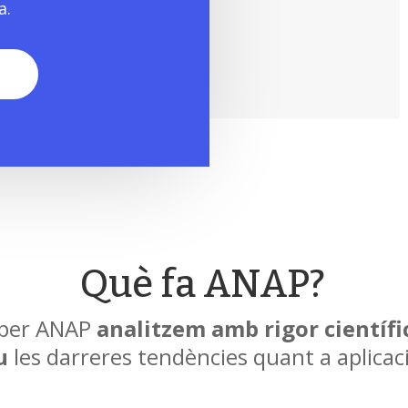
a.
?
Què fa ANAP?
t per ANAP
analitzem amb rigor científ
u
les darreres tendències quant a aplicaci