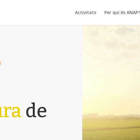
Activitats
Per qui és ANAP
ó
ura
de