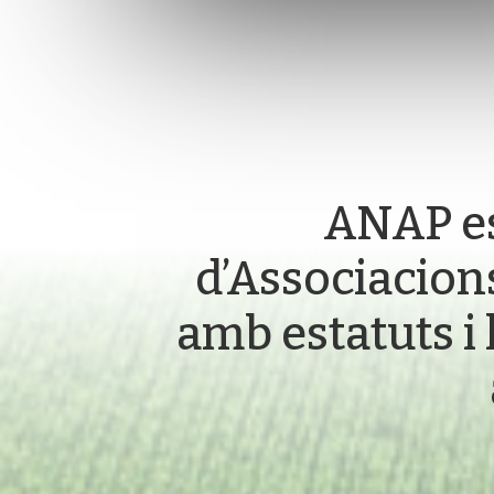
ANAP est
d’Associacion
amb estatuts i 