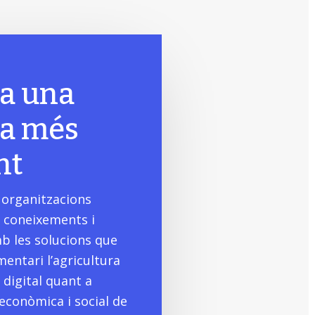
 a una
ra més
nt
 organitzacions
 coneixements i
b les solucions que
mentari l’agricultura
a digital quant a
econòmica i social de