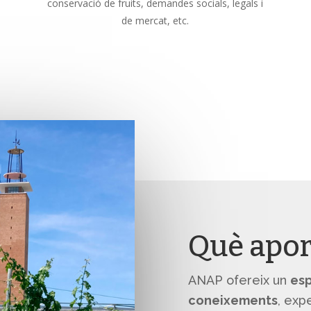
conservació de fruits, demandes socials, legals i
de mercat, etc.
Què apo
ANAP ofereix un
esp
coneixements
, exp