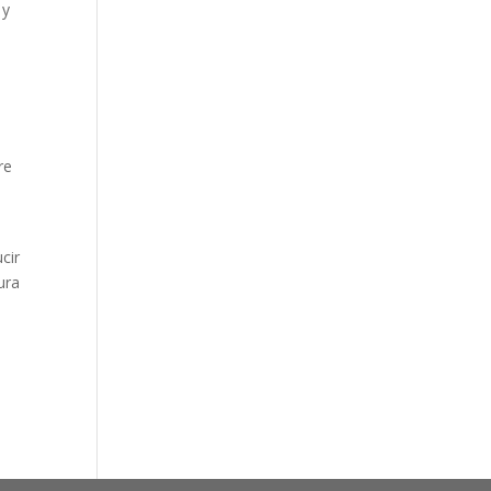
 y
re
cir
ura