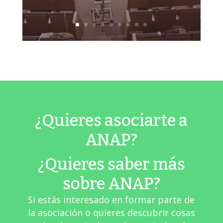
¿Quieres asociarte a
ANAP?
¿Quieres saber más
sobre ANAP?
Si estás interesado en formar parte de
la asociación o quieres descubrir cosas